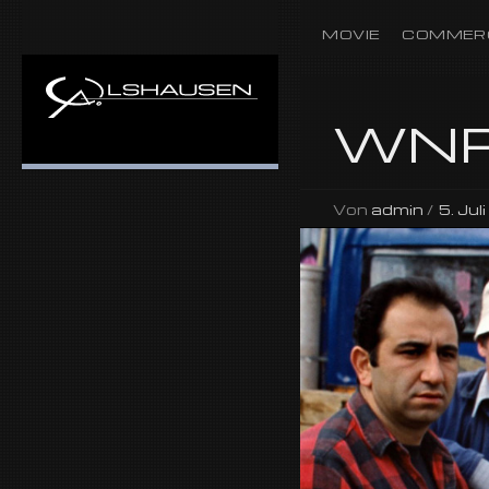
MOVIE
COMMER
WNP
Von
admin
/
5. Jul