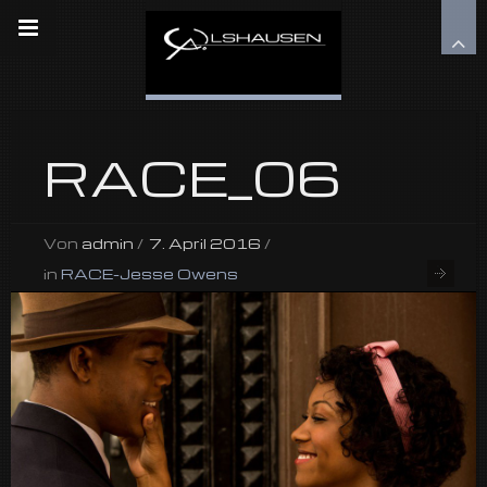
RACE_06
Von
admin
/
7. April 2016
/
in
RACE-Jesse Owens