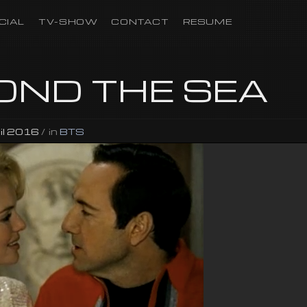
CIAL
TV-SHOW
CONTACT
RESUME
OND THE SEA
ril 2016
/
in
BTS