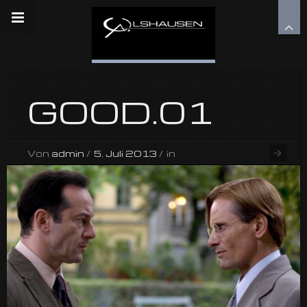
GOOD.01
Von
admin
/
5. Juli 2013
/
in